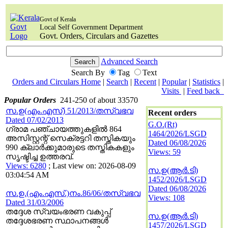
Govt of Kerala
Local Self Government Department
Govt. Orders, Circulars and Gazettes
Advanced Search
Search By
Tag
Text
Orders and Circulars Home
|
Search
|
Recent
|
Popular
|
Statistics
|
Visits
|
Feed back
Popular Orders
241-250 of about 33570
സ.ഉ(എം.എസ്) 51/2013/തസ്വഭവ
Recent orders
Dated 07/02/2013
G.O.(Rt)
ഗ്രാമ പഞ്ചായത്തുകളില്‍ 864
1464/2026/LSGD
അസിസ്റ്റന്റ് സെക്രട്ടറി തസ്തികയും
Dated 06/08/2026
990 ക്ലാര്‍ക്കുമാരുടെ തസ്തികകളും
Views: 59
സൃഷ്ടിച്ച ഉത്തരവ്.
Views: 6280
; Last view on: 2026-08-09
സ.ഉ(ആര്‍.ടി)
03:04:54 AM
1452/2026/LSGD
Dated 06/08/2026
സ.ഉ.(എം.എസ്.)നം.86/06/തസ്വഭവ
Views: 108
Dated 31/03/2006
തദ്ദേശ സ്വയംഭരണ വകുപ്പ്
സ.ഉ(ആര്‍.ടി)
തദ്ദേശഭരണ സ്ഥാപനങ്ങള്‍
1457/2026/LSGD