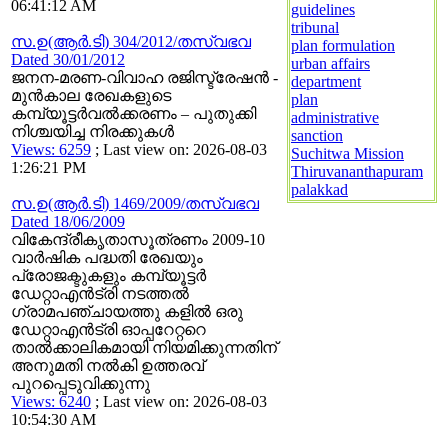
06:41:12 AM
guidelines
tribunal
സ.ഉ(ആര്‍.ടി) 304/2012/തസ്വഭവ
plan formulation
Dated 30/01/2012
urban affairs
ജനന-മരണ-വിവാഹ രജിസ്ട്രേഷന്‍ -
department
മുന്‍കാല രേഖകളുടെ
plan
കമ്പ്യൂട്ടര്‍വല്‍ക്കരണം – പുതുക്കി
administrative
നിശ്ചയിച്ച നിരക്കുകള്‍
sanction
Views: 6259
; Last view on: 2026-08-03
Suchitwa Mission
1:26:21 PM
Thiruvananthapuram
palakkad
സ.ഉ(ആര്‍.ടി) 1469/2009/തസ്വഭവ
Dated 18/06/2009
വികേന്ദ്രീകൃതാസൂത്രണം 2009-10
വാര്‍ഷിക പദ്ധതി രേഖയും
പ്രോജക്ടുകളും കമ്പ്യൂട്ടര്‍
ഡേറ്റാഎന്‍ട്രി നടത്തല്‍
ഗ്രാമപഞ്ചായത്തു കളില്‍ ഒരു
ഡേറ്റാഎന്‍ട്രി ഓപ്പറേറ്ററെ
താല്‍ക്കാലികമായി നിയമിക്കുന്നതിന്
അനുമതി നല്‍കി ഉത്തരവ്
പുറപ്പെടുവിക്കുന്നു
Views: 6240
; Last view on: 2026-08-03
10:54:30 AM