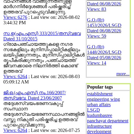
വാഹനങ്ങള്‍ വാങ്ങുന്നതിനുളള
Dated 06/08/2026
മാര്‍ഗനിര്‍ദ്ദേശങ്ങള്‍ പരിഷ്ക്കരിച്ച്
Views: 83
ഉത്തരവ് പുറപ്പെടുവിക്കുന്നു.
Views: 6276
; Last view on: 2026-08-02
G.O.(Rt)
3:44:32 PM
1453/2026/LSGD
Dated 06/08/2026
സ.ഉ(എം.എസ്) 333/2015/തസ്വഭവ
Views: 59
Dated 31/10/2015
ഗ്രാമപഞ്ചായത്തുകളെ നഗര
G.O.(Rt)
സഭകളിലും മുനിസിപ്പാലിറ്റികളിലും
1448/2026/LSGD
ലയിപ്പിക്കുന്നതും, മുനിസിപ്പാലിറ്റികള്‍
Dated 05/08/2026
രൂപീകരിക്കുന്നതും ,പഞ്ചായത്ത്
Views: 14
ജീവനക്കാരെ നിലനിര്‍ത്തി കൊണ്ട്
ഉത്തരവ്
more...
Views: 6264
; Last view on: 2026-08-03
05:09:12 AM
Popular tags
ജി.ഒ.(എം.എസ്) നം.166/2007/
establishment
തസ്വഭവ. Dated 23/06/2007
engineering wing
തദ്ദേശസ്വയംഭരണവകുപ്പ്
urban affairs
സംസ്ഥാന
LSGD
തദ്ദേശസ്വംയഭരണസ്ഥാപനങ്ങളില്‍
kudumbasree
വസ്തു നികുതി പരിഷ്കരിച്ച ഉത്തരവ്
panchayat department
പുറപ്പെടുവിക്കുന്നു.
infrastructure
Views: 6264
; Last view on: 2026-07-25
development