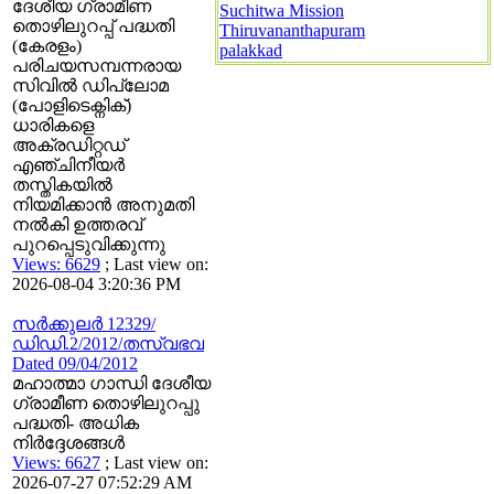
ദേശീയ ഗ്രാമീണ
Suchitwa Mission
തൊഴിലുറപ്പ് പദ്ധതി
Thiruvananthapuram
(കേരളം)
palakkad
പരിചയസമ്പന്നരായ
സിവില്‍ ഡിപ്ലോമ
(പോളിടെക്നിക്)
ധാരികളെ
അക്രഡിറ്റഡ്
എഞ്ചിനീയര്‍
തസ്തികയില്‍
നിയമിക്കാന്‍ അനുമതി
നല്‍കി ഉത്തരവ്
പുറപ്പെടുവിക്കുന്നു
Views: 6629
; Last view on:
2026-08-04 3:20:36 PM
സര്‍ക്കുലര്‍ 12329/
ഡിഡി.2/2012/തസ്വഭവ
Dated 09/04/2012
മഹാത്മാ ഗാന്ധി ദേശീയ
ഗ്രാമീണ തൊഴിലുറപ്പു
പദ്ധതി- അധിക
നിര്‍ദ്ദേശങ്ങള്‍
Views: 6627
; Last view on:
2026-07-27 07:52:29 AM