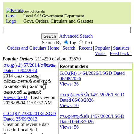
Govt of Kerala
Local Self Government Department
Govt. Orders, Circulars and Gazettes
Advanced Search
Search By
Tag
Text
Orders and Circulars Home
|
Search
|
Recent
|
Popular
|
Statistics
|
Visits
|
Feed back
Popular Orders
211-220 of about 33570
സ.ഉ(പി) 57/2014/നിയമം
Recent orders
Dated 16/04/2014
G.O.(Rt) 1464/2026/LSGD Dated
2014 ലെ - കേരള
06/08/2026
വിവാഹങ്ങള്‍ രജിസ്റ്റര്‍
Views: 36
ചെയ്യല്‍ (പൊതു)
ഭേദഗതി ചട്ടങ്ങള്‍
സ.ഉ(ആര്‍.ടി) 1452/2026/LSGD
Views: 6702
; Last view on:
Dated 06/08/2026
2026-08-04 11:01:37 AM
Views: 70
G.O.(Rt) 2380/2013/LSGD
സ.ഉ(ആര്‍.ടി) 1457/2026/LSGD
Dated 25/09/2013
Dated 06/08/2026
Creation of revenue data
Views: 56
base in Local Self