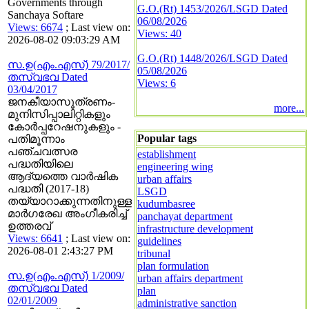
Governments through
G.O.(Rt) 1453/2026/LSGD Dated
Sanchaya Softare
06/08/2026
Views: 6674
; Last view on:
Views: 40
2026-08-02 09:03:29 AM
G.O.(Rt) 1448/2026/LSGD Dated
സ.ഉ(എം.എസ്) 79/2017/
05/08/2026
തസ്വഭവ Dated
Views: 6
03/04/2017
ജനകീയാസൂത്രണം-
more...
മുനിസിപ്പാലിറ്റികളും
കോര്‍പ്പറേഷനുകളും -
Popular tags
പതിമൂന്നാം
പഞ്ചവത്സര
establishment
പദ്ധതിയിലെ
engineering wing
ആദ്യത്തെ വാര്‍ഷിക
urban affairs
പദ്ധതി (2017-18)
LSGD
തയ്യാറാക്കുന്നതിനുള്ള
kudumbasree
മാര്‍ഗരേഖ അംഗീകരിച്ച്
panchayat department
ഉത്തരവ്
infrastructure development
Views: 6641
; Last view on:
guidelines
2026-08-01 2:43:27 PM
tribunal
plan formulation
സ.ഉ(എം.എസ്) 1/2009/
urban affairs department
തസ്വഭവ Dated
plan
02/01/2009
administrative sanction