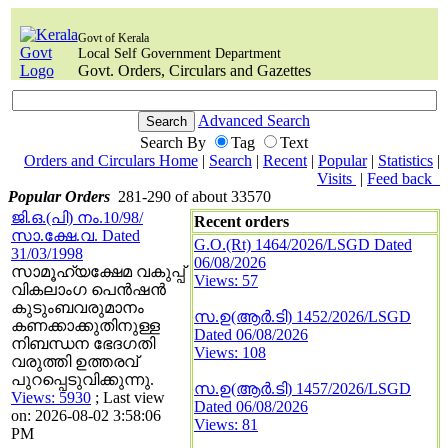
Govt of Kerala
Local Self Government Department
Govt. Orders, Circulars and Gazettes
Advanced Search
Search By
Tag
Text
Orders and Circulars Home
|
Search
|
Recent
|
Popular
|
Statistics
|
Visits
|
Feed back
Popular Orders
281-290 of about 33570
ജി.ഒ.(പി) നം.10/98/
Recent orders
സാ.ക്ഷേ.വ. Dated
G.O.(Rt) 1464/2026/LSGD Dated
31/03/1998
06/08/2026
സാമൂഹ്യക്ഷേമ വകുപ്പ്
Views: 57
വികലാംഗ പെന്‍ഷന്‍
കുടുംബവരുമാനം
സ.ഉ(ആര്‍.ടി) 1452/2026/LSGD
കണക്കാക്കുതിനുള്ള
Dated 06/08/2026
നിബന്ധന ഭേദഗതി
Views: 108
വരുത്തി ഉത്തരവ്
പുറപ്പെടുവിക്കുന്നു.
സ.ഉ(ആര്‍.ടി) 1457/2026/LSGD
Views: 5930
; Last view
Dated 06/08/2026
on: 2026-08-02 3:58:06
Views: 81
PM