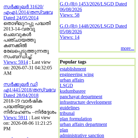
G.O.(Rt) 1453/2026/LSGD Dated
സര്‍ക്കുലര്‍ 31620/
06/08/2026
എഎ1/2014/തസ്വഭവ
Views: 58
Dated 24/05/2014
തൊഴിലുറപ്പു പദ്ധതി
G.O.(Rt) 1448/2026/LSGD Dated
2013-14-വരവു
05/08/2026
ചെലവുകള്‍
Views: 14
പഞ്ചായത്തു
കണക്കില്‍
more...
രേഖപ്പെടുത്തുന്നതു
സംബന്ധിച്ച്.
Popular tags
Views: 5914
; Last view
on: 2026-07-31 04:32:05
establishment
AM
engineering wing
urban affairs
സര്‍ക്കുലര്‍ ഡി
LSGD
എ1/441/2018/തസ്വഭവ
kudumbasree
Dated 28/04/2018
panchayat department
2018-19 വാര്‍ഷിക
infrastructure development
പദ്ധതിയുടെ
guidelines
നിര്‍വഹണം –നിർദ്ദേശം
tribunal
Views: 5911
; Last view
plan formulation
on: 2026-08-06 11:21:25
urban affairs department
PM
plan
administrative sanction